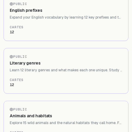
PUBLIC
English prefixes
Expand your English vocabulary by learning 12 key prefixes and their meanings. Study un-, re-, pre-, dis-, over-, sub-, anti-, and more with real word examples.
CARTES
12
PUBLIC
Literary genres
Learn 12 literary genres and what makes each one unique. Study fiction, non-fiction, poetry, mystery, science fiction, satire, thriller, biography, and other key categories.
CARTES
12
PUBLIC
Animals and habitats
Explore 15 wild animals and the natural habitats they call home. From polar bears on Arctic ice to clownfish on coral reefs, learn where each species lives.