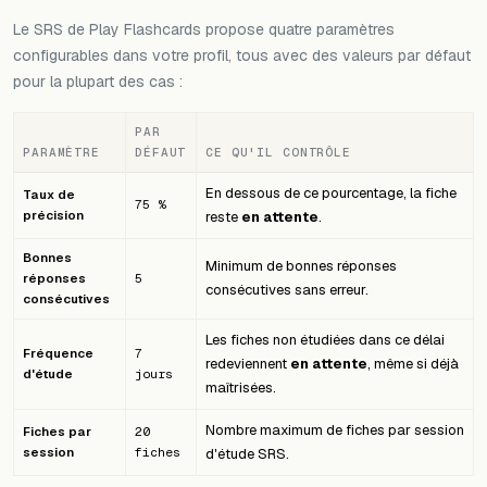
Le SRS de Play Flashcards propose quatre paramètres
configurables dans votre profil, tous avec des valeurs par défaut
pour la plupart des cas :
PAR
PARAMÈTRE
DÉFAUT
CE QU'IL CONTRÔLE
En dessous de ce pourcentage, la fiche
Taux de
75 %
précision
reste
en attente
.
Bonnes
Minimum de bonnes réponses
réponses
5
consécutives sans erreur.
consécutives
Les fiches non étudiées dans ce délai
Fréquence
7
redeviennent
en attente
, même si déjà
d'étude
jours
maîtrisées.
Nombre maximum de fiches par session
Fiches par
20
session
fiches
d'étude SRS.